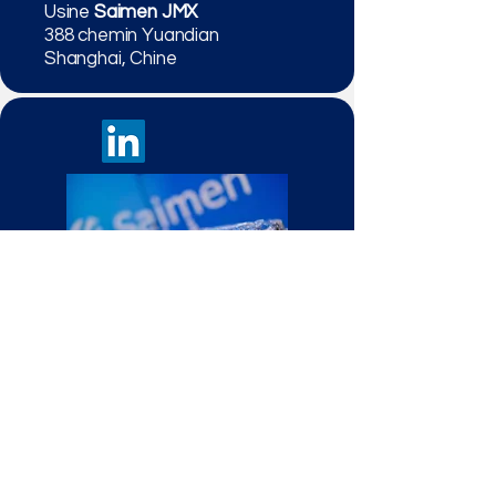
Usine
Saimen JMX
388 chemin Yuandian
Shanghai, Chine
Politique de confidentialité