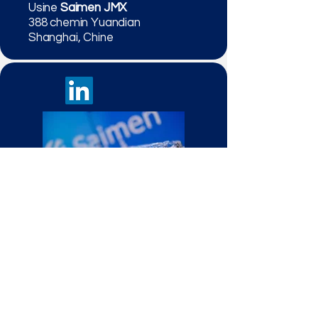
Usine
Saimen JMX
388 chemin Yuandian
Shanghai, Chine
Politique de confidentialité